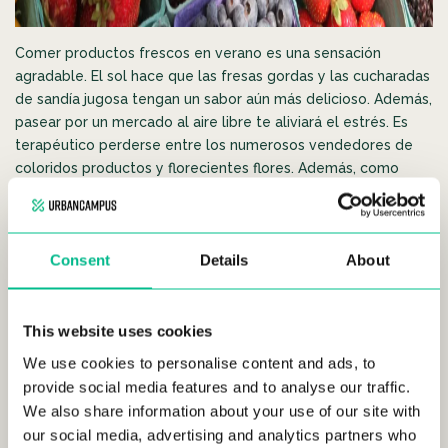
Comer productos frescos en verano es una sensación
agradable. El sol hace que las fresas gordas y las cucharadas
de sandía jugosa tengan un sabor aún más delicioso. Además,
pasear por un mercado al aire libre te aliviará el estrés. Es
terapéutico perderse entre los numerosos vendedores de
coloridos productos y florecientes flores. Además, como
muchas frutas prosperan en temporada estival, tendrá la
oportunidad de explorar distintos tipos de productos que no
están disponibles en otoño o invierno. No dejes de buscar
Consent
Details
About
algo diferente que probar: ¡nunca se sabe qué nuevo
alimento favorito puedes descubrir!
Invita tus colivers de
Urban Campus
y dirígete al mercado
This website uses cookies
más cercano:
We use cookies to personalise content and ads, to
provide social media features and to analyse our traffic.
Valencia –
Mercado Central
We also share information about your use of our site with
our social media, advertising and analytics partners who
Madrid –
Mercado San Antón
,
Mercado de la