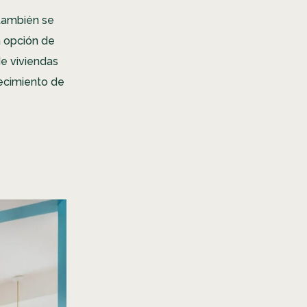
también se
a opción de
de viviendas
recimiento de