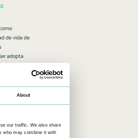
es
 como
ad de vida de
s
iler adopta
erar unos
uir
About
encia
se our traffic. We also share
ers who may combine it with