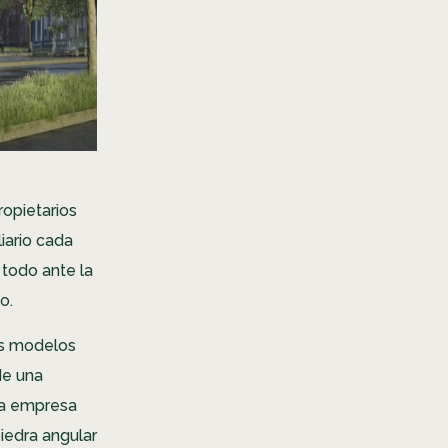
ropietarios
iario cada
 todo ante la
io.
los modelos
de una
una empresa
iedra angular