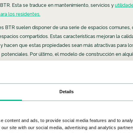
BTR. Esta se traduce en mantenimiento, servicios y
utilidad
ara los residentes.
es BTR suelen disponer de una serie de espacios comunes,
espacios compartidos. Estas características mejoran la calid
os y hacen que estas propiedades sean más atractivas para lo
s potenciales. Por último, el modelo de construcción en alqu
tiva de inversión a largo plazo.
El BTR se centra en gen
alquiler constantes a lo largo del tiempo, en lugar de perseg
ápidos mediante el cambio de propiedad.
Details
ué el Build to Rent es una tend
cimiento?
e content and ads, to provide social media features and to analy
 our site with our social media, advertising and analytics partn