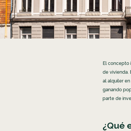
El concepto 
de vivienda.
al alquiler e
ganando popu
parte de inv
¿Qué e