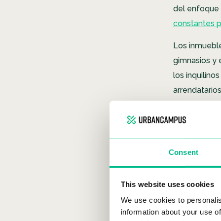
del enfoque 
constantes p
Los inmuebl
gimnasios y 
los inquilin
arrendatario
una perspec
ingresos por 
beneficios r
Consent
¿Por q
This website uses cookies
en cre
We use cookies to personalis
information about your use of