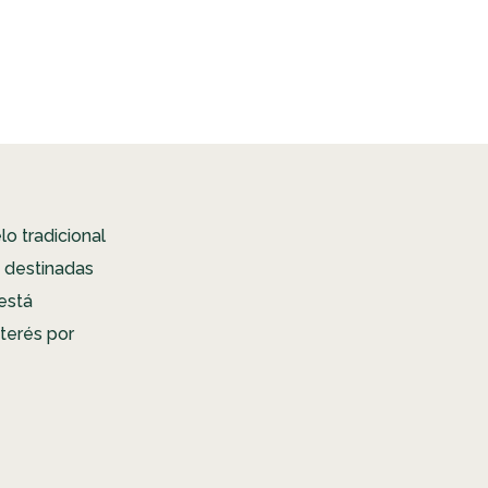
o tradicional
s destinadas
 está
terés por