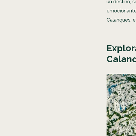
un destino, 
emocionantes
Calanques, e
Explor
Calanq