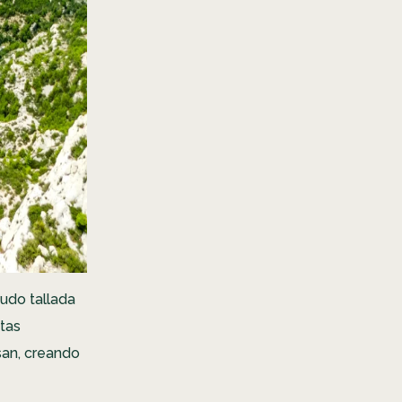
udo tallada
stas
san, creando