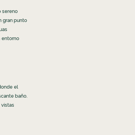
o sereno
n gran punto
guas
n entorno
donde el
escante baño.
 vistas