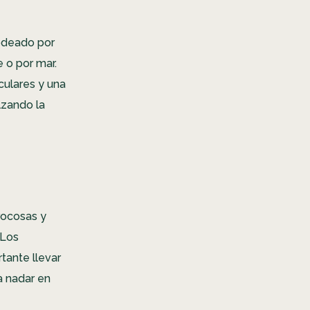
odeado por
 o por mar.
ulares y una
lzando la
rocosas y
 Los
tante llevar
a nadar en