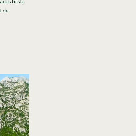
padas hasta
l de