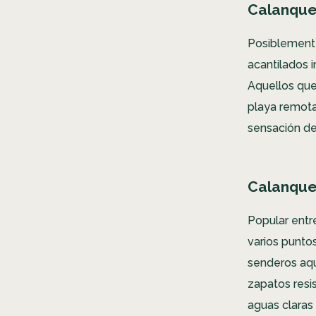
Calanque
Posiblement
acantilados 
Aquellos que
playa remota
sensación de
Calanque
Popular ent
varios punto
senderos aqu
zapatos resi
aguas claras