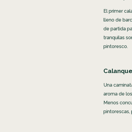
El primer c
lleno de bar
de partida p
tranquilas s
pintoresco.
Calanque
Una camina
aroma de los 
Menos concurr
pintorescas, 