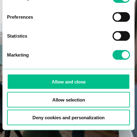
Preferences
Teléfono*
Statistics
Fecha de nacimiento*
Marketing
Allow and close
Confirmo que he leído y acepto la política de
protección de datos
.
Allow selection
NEXT
Deny cookies and personalization