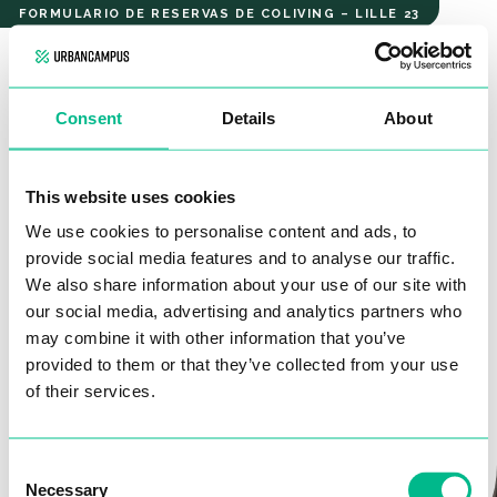
Saint So'
FORMULARIO DE RESERVAS DE COLIVING – LILLE 23
Standard
studio
SAINT SO'
Consent
Details
About
STANDARD STUDIO
¡Hola!
This website uses cookies
We use cookies to personalise content and ads, to
Rellena este formulario, s
in compromiso.
y nos
pondremos
Por favor, revisa tus datos de contacto para que
provide social media features and to analyse our traffic.
en contacto contigo
para proseguir el proceso de reserva.
nuestro equipo pueda comunicarse contigo
We also share information about your use of our site with
rápidamente
y acompañarte en tu búsqueda de
Solo tienes que
contestar 5 preguntas. No te llevará más de
our social media, advertising and analytics partners who
alojamiento.
may combine it with other information that you’ve
2 minutos.
provided to them or that they’ve collected from your use
Nombre*
of their services.
Consent
Email*
Necessary
Selection
¡MANOS A LA OBRA!