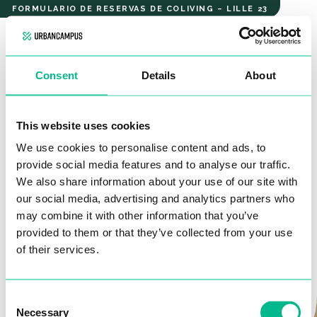
Saint So'
FORMULARIO DE RESERVAS DE COLIVING – LILLE 23
Mezzanine
Studio
SAINT SO'
Consent
Details
About
MEZZANINE STUDIO
¡Hola!
This website uses cookies
We use cookies to personalise content and ads, to
Rellena este formulario, s
in compromiso.
y nos
pondremos
Por favor, revisa tus datos de contacto para que
provide social media features and to analyse our traffic.
en contacto contigo
para proseguir el proceso de reserva.
nuestro equipo pueda comunicarse contigo
We also share information about your use of our site with
rápidamente
y acompañarte en tu búsqueda de
Solo tienes que
contestar 5 preguntas. No te llevará más de
our social media, advertising and analytics partners who
alojamiento.
may combine it with other information that you’ve
2 minutos.
provided to them or that they’ve collected from your use
Nombre*
of their services.
Consent
Email*
Necessary
Selection
¡MANOS A LA OBRA!