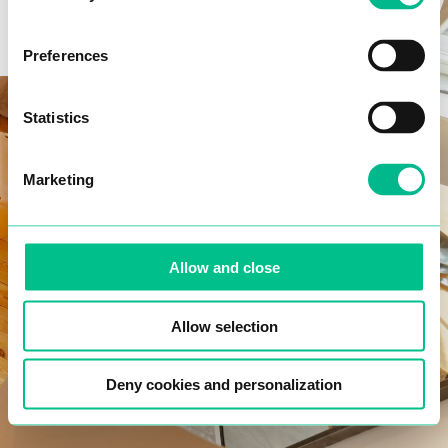
Preferences
Teléfono*
Statistics
Fecha de nacimiento*
Marketing
Allow and close
Confirmo que he leído y acepto la política de
protección de datos
.
Allow selection
NEXT
Deny cookies and personalization