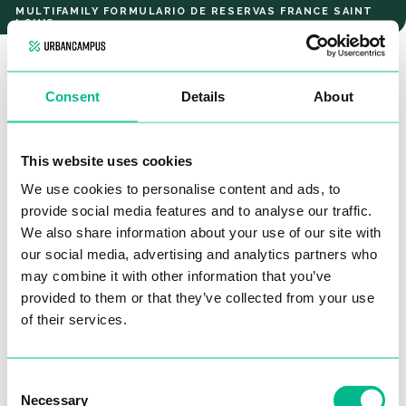
T4 APARTMENT
T4
MULTIFAMILY FORMULARIO DE RESERVAS FRANCE SAINT
LOUIS
Apartment
¡Hola!
Rellena este formulario, s
in compromiso.
Y nos
pondremos en
Consent
Details
About
contacto contigo
para proseguir el proceso de reserva.
Nuestros apartamentos cuestan
a partir de 830 €
al mes e
This website uses cookies
incluyen cocina amueblada,
mantenimiento, calefacción y
We use cookies to personalise content and ads, to
acceso a zonas comunes como gimnasio, espacio de
provide social media features and to analyse our traffic.
coworking, sala de juegos, sala de eventos y comedor.
Por favor, revisa tus datos de contacto para que
We also share information about your use of our site with
Todos los servicios de
estas zonas comunes están incluidos.
nuestro equipo pueda comunicarse contigo
our social media, advertising and analytics partners who
rápidamente
y acompañarte en tu búsqueda de
may combine it with other information that you’ve
Tenga la seguridad de que su privacidad es nuestra prioridad:
alojamiento.
provided to them or that they’ve collected from your use
toda su información está protegida de forma segura.
of their services.
Nombre*
Consent
Necessary
Selection