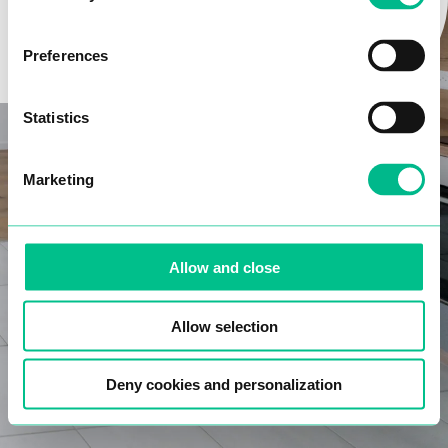
Email*
¡MANOS A LA OBRA!
Preferences
Teléfono*
Statistics
Marketing
Fecha de nacimiento*
Allow and close
Confirmo que he leído y acepto la política de
Allow selection
protección de datos
.
Deny cookies and personalization
NEXT