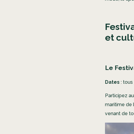
Festiv
et cul
Le Festiv
Dates
: tous
Participez a
maritime de 
venant de to