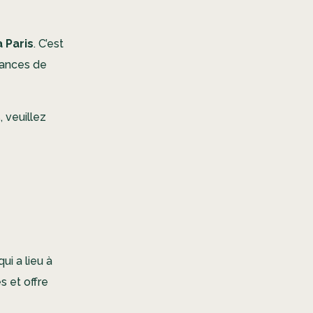
à Paris
. C’est
ances de
s, veuillez
i a lieu à
s et offre