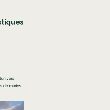
stiques
’univers
es de marins