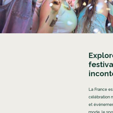
Explor
festiv
incont
La France est
célébration n
et événements
mode, le spo