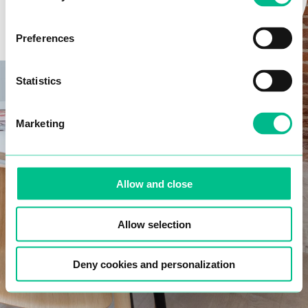
C’EST PARTI !
Quel espace de coliving vous intéresse ?
Preferences
Statistics
NEXT
Marketing
Allow and close
Allow selection
Deny cookies and personalization