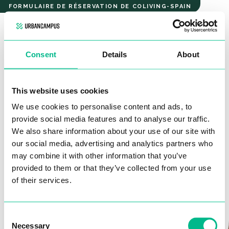
Malasaña
FORMULAIRE DE RÉSERVATION DE COLIVING-SPAIN
Chambre
MALASAÑA
Consent
Details
About
CHAMBRE
Bonjour et bienvenue !
This website uses cookies
We use cookies to personalise content and ads, to
Si vous souhaitez commencer le processus de réservation,
provide social media features and to analyse our traffic.
remplissez ce formulaire.
We also share information about your use of our site with
Ne vous inquiétez pas, il n’y a
aucun engagement à ce stade.
our social media, advertising and analytics partners who
C
ela ne vous prendra pas plus de 2 minutes.
may combine it with other information that you’ve
provided to them or that they’ve collected from your use
Nous vous contacterons ensuite pour poursuivre le processus
of their services.
de réservation.
Consent
Quel espace de coliving vous intéresse ?
Necessary
Selection