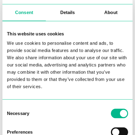
Consent
Details
About
Comunidad acogedora
This website uses cookies
Conecta con personas afines y
We use cookies to personalise content and ads, to
participa en nuestros eventos y
provide social media features and to analyse our traffic.
actividades semanales.
We also share information about your use of our site with
our social media, advertising and analytics partners who
may combine it with other information that you’ve
provided to them or that they’ve collected from your use
of their services.
¡Rápido y cómodo!
Reserva online, rápida y fácil. Ven a
disfrutar de todas las ventajas que te
Consent
ofrecen nuestros espacios en
Necessary
Selection
ubicaciones bien conectadas. Puedes
quedarte desde un meses hasta todo
Preferences
lo que necesites.