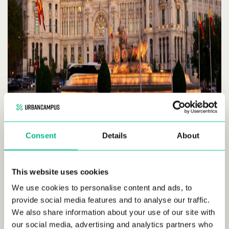
El visado de estudiante
de España puede obtenerse para
diversas actividades educativas, como
estudios
universitarios, programas de intercambio y actividades
Consent
Details
About
de investigación.
El visado de estudiante tiene un proceso
de solicitud sencillo y también te permite trabajar hasta 30
horas a la semana. No es necesario asistir a una universidad
This website uses cookies
tradicional para obtener un visado de estudiante, ya que hay
We use cookies to personalise content and ads, to
una gran variedad de programas e instituciones que los
provide social media features and to analyse our traffic.
ofrecen. Es importante tener en cuenta que es
necesario
We also share information about your use of our site with
ser aceptado por un programa o institución educativa
our social media, advertising and analytics partners who
antes de solicitar el visado.