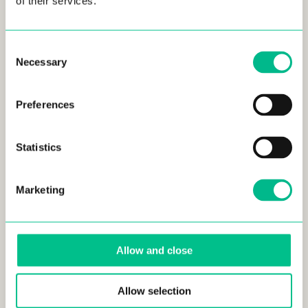
of their services.
Si tienes pensado asistir a La Louche d’Or 2024, ¡ven
con hambre y sed! Y aunque parezca una locura, te
Consent
recomendamos que traigas tu propia cuchara. Querrás
Necessary
Selection
probar tantas sopas como sea posible, y tener tu propia
cuchara te asegura poder hacerlo sin desperdiciar
cubiertos de plástico (#sostenibilidad).
Preferences
Esperamos que te lo pases genial en este famoso
festival de Lille y que incluso aprendas una o dos
Statistics
recetas para compartirlas con
tus compañeros del
coliving!
Marketing
Créditos fotográficos:
Allow and close
Todas las fotos se utilizan a través de la
Licencia de Medios Gratuitos de Canva
Allow selection