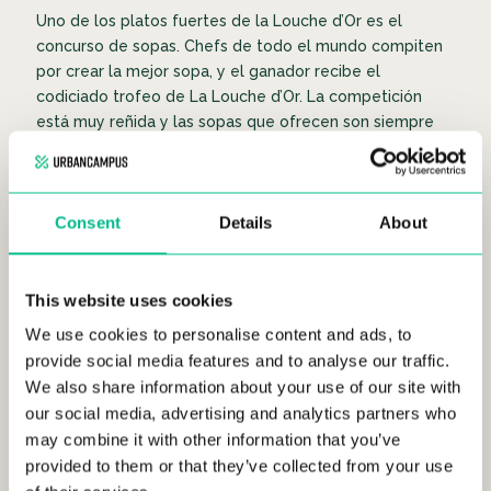
Uno de los platos fuertes de la Louche d’Or es el
concurso de sopas. Chefs de todo el mundo compiten
por crear la mejor sopa, y el ganador recibe el
codiciado trofeo de La Louche d’Or. La competición
está muy reñida y las sopas que ofrecen son siempre
únicas.
¿No quieres pasarte el día comiendo sopa? No te
preocupes, también hay muchas otras opciones de
Consent
Details
About
comida y bebida en el festival. Podrás comer quesos,
embutidos y panes locales para acompañar tu sopa,
con un vaso de vino o cerveza de la zona. Podrás
This website uses cookies
disfrutar de todo esto mientras disfrutas los conciertos
We use cookies to personalise content and ads, to
gratuitos con artistas locales y otras actividades.
provide social media features and to analyse our traffic.
Uno de los principales atractivos de La Louche d’Or es
We also share information about your use of our site with
su ambiente agradable y acogedor. El festival atrae a
our social media, advertising and analytics partners who
un público muy diverso, desde familias hasta los
may combine it with other information that you’ve
propios colivers de
Urban Campus Saint So’ Lille
provided to them or that they’ve collected from your use
Coliving.