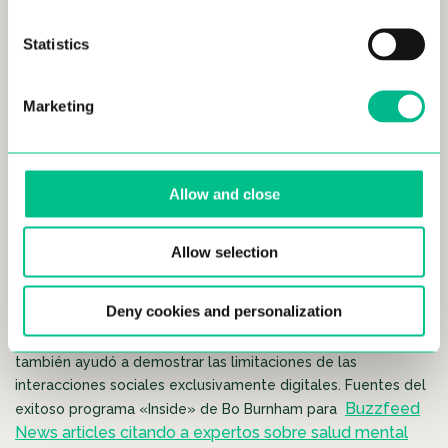
de vida más solidarios.
Statistics
Los jóvenes han impulsado movimientos para el cambio
social durante la pandemia, y la
CNBC reportó, incluso en las
Marketing
fases iniciales de la pandemia
que 3 de cada 4 millennials
habían donado dinero. Estas tendencias sugieren un
movimiento hacia una vida más impulsada por la igualdad.
Allow and close
Allow selection
Vida cara a cara
Deny cookies and personalization
Si bien la tecnología hizo posible que las personas se
mantuvieran conectadas durante el estado de alarma,
también ayudó a demostrar las limitaciones de las
interacciones sociales exclusivamente digitales. Fuentes del
Buzzfeed
exitoso programa «Inside» de Bo Burnham para
News articles citando a expertos sobre salud mental