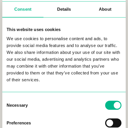
para trabajar que otros).
Consent
Details
About
This website uses cookies
Vivir de forma solidaria
We use cookies to personalise content and ads, to
provide social media features and to analyse our traffic.
Si bien los dos puntos anteriores se refieren a situaciones
We also share information about your use of our site with
laborales y de vida, también hay cambios en la forma en que
our social media, advertising and analytics partners who
las personas se comportan. Por un lado, los jóvenes también
may combine it with other information that you’ve
se han vuelto cada vez más conscientes de cómo una gran
provided to them or that they’ve collected from your use
parte de la población tiene que lidiar con condiciones de
of their services.
trabajo injustas, así como un acceso limitado a necesidades
básicas como educación y atención médica; la desigualdad
de ingresos también se ha vuelto más visible. Sin
Consent
embargo
Fareed Zakaria’s book “Ten Lessons For A Post-
Necessary
Selection
Pandemic World”
sugiere que la pandemia también nos ha
brindado oportunidades para mejorar cosas como estas y
producir una sociedad más igualitaria y empática. Y es en
Preferences
este sentido que hemos visto personas que adoptan estilos