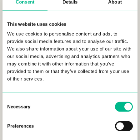
Consent
Details
About
aguas cristalinas e incluso patrullas de socorristas,
lo que convierte a Annecy en un destino de visita
obligada para quienes buscan belleza natural y
This website uses cookies
relax.
We use cookies to personalise content and ads, to
provide social media features and to analyse our traffic.
Carmague
We also share information about your use of our site with
our social media, advertising and analytics partners who
may combine it with other information that you’ve
La Camarga
,
situada en el sur de Francia, posee
un paisaje impresionante y característico. Está
provided to them or that they’ve collected from your use
situada entre el mar Mediterráneo y el delta del río
of their services.
Ródano. La región se caracteriza por extensas
marismas saladas, cañaverales y la presencia de
caballos blancos en libertad. Además, la Camarga
Consent
Necessary
alberga cientos de especies de aves, entre ellas el
Selection
majestuoso flamenco rosa.
Preferences