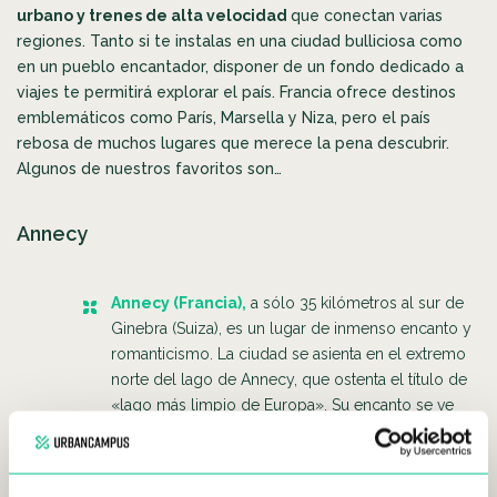
urbano y trenes de alta velocidad
que conectan varias
regiones. Tanto si te instalas en una ciudad bulliciosa como
en un pueblo encantador, disponer de un fondo dedicado a
viajes te permitirá explorar el país. Francia ofrece destinos
emblemáticos como París, Marsella y Niza, pero el país
rebosa de muchos lugares que merece la pena descubrir.
Algunos de nuestros favoritos son…
Annecy
Annecy (Francia),
a sólo 35 kilómetros al sur de
Ginebra (Suiza), es un lugar de inmenso encanto y
romanticismo. La ciudad se asienta en el extremo
norte del lago de Annecy, que ostenta el título de
«lago más limpio de Europa». Su encanto se ve
reforzado por dos playas: Plage la Brune, en
Veyrier-du-Lac, y Plage Municipal, en Saint-Jorioz.
Estos lugares ofrecen deliciosos restaurantes,