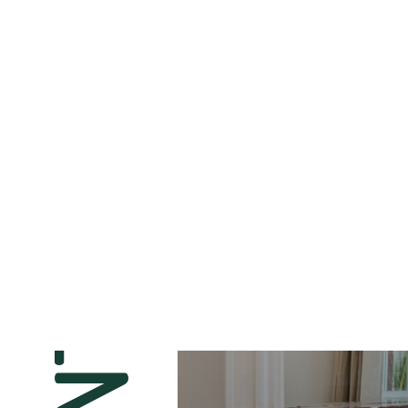
R
SAINT SO