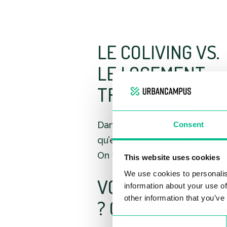
other information that you’ve
Consent
LE COLIVING VS.
Necessary
Selection
LE LOGEMENT
TRADITIONNEL
Deny cookies and persona
Dans un coliving, tout est incl
qu’est-ce que cela signifie e
On vous explique tout!
VOUS AVEZ DES
? CONTACTEZ N