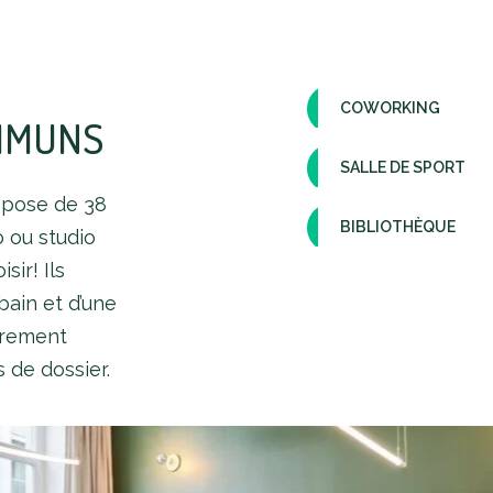
COWORKING
MMUNS
SALLE DE SPORT
ispose de 38
BIBLIOTHÈQUE
o ou studio
sir! Ils
bain et d’une
ièrement
 de dossier.