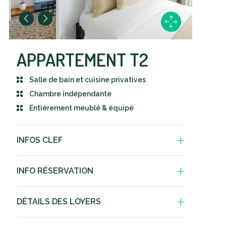
APPARTEMENT T2
Salle de bain et cuisine privatives
Chambre indépendante
Entièrement meublé & équipé
INFOS CLEF
Chambre privative indépendante, lit
INFO RÉSERVATION
double
Pièce de vie supplémentaire
Dépôt de garantie de 1 mois
DÉTAILS DES LOYERS
Salle de bain privative
Préavis de 1 mois si résiliation
souhaitée
Nos logements sont situés dans
Cuisine entièrement meublée et
une zone soumise à l’encadrement