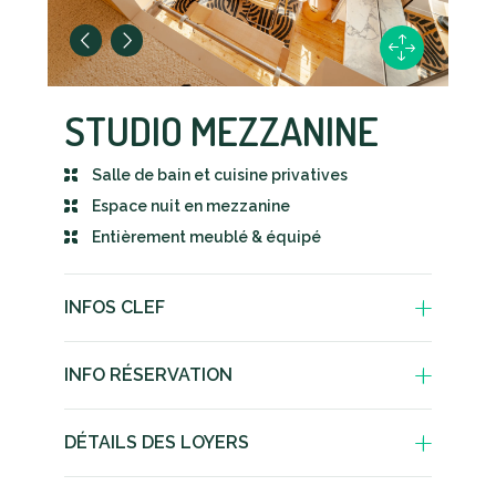
STUDIO MEZZANINE
Salle de bain et cuisine privatives
Espace nuit en mezzanine
Entièrement meublé & équipé
INFOS CLEF
Studio mezzanine privatif
INFO RÉSERVATION
Espace nuit en duplex, lit double
Dépôt de garantie de 1 mois
Salle de bain privative
DÉTAILS DES LOYERS
Préavis de 1 mois si résiliation
Cuisine entièrement meublée et
souhaitée
Nos logements sont situés dans
équipée, avec un micro-ondes
une zone soumise à l’encadrement