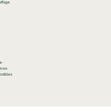
a-
ices
onibles