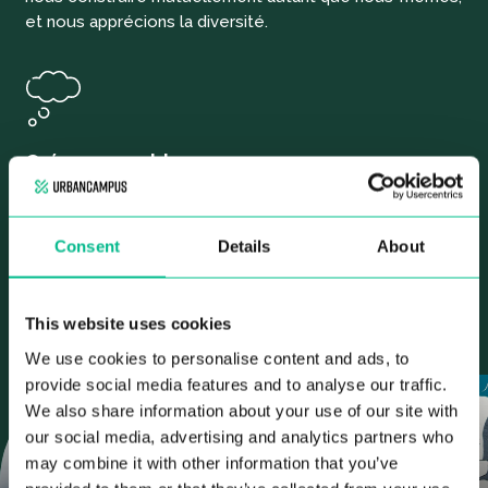
et nous apprécions la diversité.
Créer ensemble
Eco-friendly
Promouvoir un mode de vie durable
Consent
Details
About
Travailler ensemble pour réduire notre impact sur
l’environnement
Être conscient
This website uses cookies
We use cookies to personalise content and ads, to
provide social media features and to analyse our traffic.
We also share information about your use of our site with
our social media, advertising and analytics partners who
may combine it with other information that you’ve