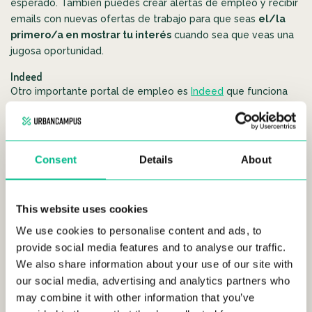
esperado. También puedes crear alertas de empleo y recibir
emails con nuevas ofertas de trabajo para que seas
el/la
primero/a en mostrar tu interés
cuando sea que veas una
jugosa oportunidad.
Indeed
Otro importante portal de empleo es
Indeed
que funciona
como un
meta-buscador.
Esto significa que busca ofertas
de empleo en otros portales para luego agruparlas en su
propia web. Esto te permitirá ahorrar tiempo y ser más
eficiente con tus búsquedas ya que tendrás visibilidad de
Consent
Details
About
varios portales en una sola web. Del mismo modo que
InfoJobs, Indeed también te permite crear notificaciones por
email sobre nuevos puestos de trabajo publicados y es
This website uses cookies
además muy accesible con el móvil ya que cuentan con una
We use cookies to personalise content and ads, to
app móvil para Android e iOS. Además, tiene también sus
provide social media features and to analyse our traffic.
propias ofertas de empleo en su web que actualizan
We also share information about your use of our site with
constantemente.
our social media, advertising and analytics partners who
Domestika
may combine it with other information that you’ve
Si te dedicas al
diseño o tienes habilidades creativas
,