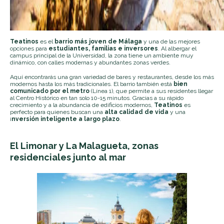
Teatinos
es el
barrio más joven de Málaga
y una de las mejores
opciones para
estudiantes, familias e inversores
. Al albergar el
campus principal de la Universidad, la zona tiene un ambiente muy
dinámico, con calles modernas y abundantes zonas verdes.
Aquí encontrarás una gran variedad de bares y restaurantes, desde los más
modernos hasta los más tradicionales. El barrio también está
bien
comunicado por el metro
(Línea 1), que permite a sus residentes llegar
al Centro Histórico en tan solo 10-15 minutos. Gracias a su rápido
crecimiento y a la abundancia de edificios modernos,
Teatinos
es
perfecto para quienes buscan una
alta calidad de vida
y una
i
nversión inteligente a largo plazo
.
El Limonar y La Malagueta, zonas
residenciales junto al mar