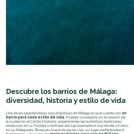
Descubre los barrios de Málaga:
diversidad, historia y estilo de vida
Una de las características más distintivas de Málaga es que cuenta con
un
barrio para cada estilo de vida
. Puedes sumergirte en el corazón de
la ciudad en el Centro Histórico, experimentar las auténticas tradiciones
andaluzas en La Trinidad o disfrutar del lujo asomarte al mar desde un ático
en La Malagueta. Busques lo que busques, hay un lugar perfecto para ti.
Exploremos, uno a uno, los
mejores barrios para vivir en Málaga
.