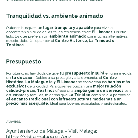
Tranquilidad vs. ambiente animado
Quienes busquen un
lugar tranquilo y apacible
para vivir lo
encontrarán sin duda en las calles residenciales de
El Limonar
. Por otro
lado, los que prefieran un
ambiente animado
con muchas alternativas
de ocio, deberían optar por el
Centro Histórico, La Trinidad o
Teatinos
.
Presupuesto
Por último, no hay duda de que
tu presupuesto influirá
en gran medida
e
n tu decisión
. Debido a su prestigio y alta demanda, el
Centro
Histórico, La Malagueta y El Limonar
se consideran los
barrios más
exclusivos
de la ciudad. Para quienes buscan una
mejor relación
calidad-precio, Teatinos
ofrece una
amplia gama de servicios
para
estudiantes y familias, mientras que
La Trinidad
combina a la perfección
el encanto tradicional con infraestructuras modernas a un
precio más asequible
, ideal para jóvenes expatriados y profesionales.
Fuentes:
Ayuntamiento de Málaga – Visit Málaga:
https://visita.malaga.eu/en/