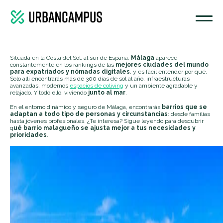
Situada en la Costa del Sol, al sur de España,
Málaga
aparece
constantemente en los rankings de las
mejores ciudades del mundo
para expatriados y nómadas digitales
, y es fácil entender por qué.
Solo allí encontrarás más de 300 días de sol al año, infraestructuras
avanzadas, modernos
espacios de coliving
y un ambiente agradable y
relajado. Y todo ello, viviendo
junto al mar
.
En el entorno dinámico y seguro de Málaga, encontrarás
barrios que se
adaptan a todo tipo de personas y circunstancias
: desde familias
hasta jóvenes profesionales. ¿Te interesa? Sigue leyendo para descubrir
q
ué barrio malagueño se ajusta mejor a tus necesidades y
prioridades
.