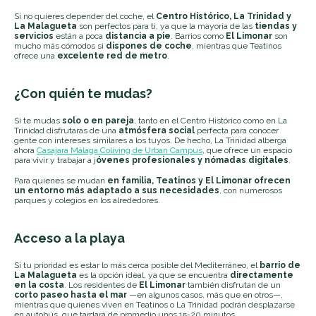
Si no quieres depender del coche, el
Centro Histórico, La Trinidad y
La Malagueta
son perfectos para ti, ya que la mayoría de las
tiendas y
servicios
están a poca
distancia a pie
. Barrios como
El Limonar
son
mucho más cómodos si
dispones de coche
, mientras que Teatinos
ofrece una
excelente red de metro
.
¿Con quién te mudas?
Si te mudas
solo o en pareja
, tanto en el Centro Histórico como en La
Trinidad disfrutarás de una
atmósfera social
perfecta para conocer
gente con intereses similares a los tuyos. De hecho, La Trinidad alberga
ahora
Casajara Málaga Coliving de Urban Campus
, que ofrece un espacio
para vivir y trabajar a j
óvenes profesionales y nómadas digitales
.
Para quienes se mudan
en familia, Teatinos y El Limonar ofrecen
un entorno más adaptado a sus necesidades
, con numerosos
parques y colegios en los alrededores.
Acceso a la playa
Si tu prioridad es estar lo más cerca posible del Mediterráneo, el
barrio de
La Malagueta
es la opción ideal, ya que se encuentra
directamente
en la costa
. Los residentes de
El Limonar
también disfrutan de un
corto paseo hasta el mar
—en algunos casos, más que en otros—,
mientras que quienes viven en Teatinos o La Trinidad podrán desplazarse
en autobús, que tardará de promedio unos 15-20 minutos.