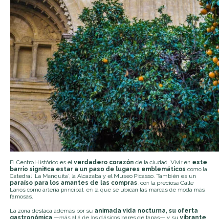
El Centro Histórico es el
verdadero corazón
de la ciudad. Vivir en
este
barrio significa estar a un paso de lugares emblemáticos
como la
Catedral ‘La Manquita’, la Alcazaba y el Museo Picasso. También es un
paraíso para los amantes de las compras
, con la preciosa Calle
Larios como arteria principal, en la que se ubican las marcas de moda más
famosas.
La zona destaca además por su
animada vida nocturna, su oferta
gastronómica
—más allá de los clásicos bares de tapas— y su
vibrante