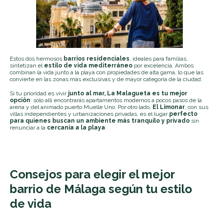
Estos dos hermosos
barrios residenciales
, ideales para familias,
sintetizan el
estilo de vida mediterráneo
por excelencia. Ambos
combinan la vida junto a la playa con propiedades de alta gama, lo que las
convierte en las zonas más exclusivas y de mayor categoría de la ciudad.
Si tu prioridad es vivir
junto al mar, La Malagueta es tu mejor
opción
: solo allí encontrarás apartamentos modernos a pocos pasos de la
arena y del animado puerto Muelle Uno. Por otro lado,
El Limonar
, con sus
villas independientes y urbanizaciones privadas, es el lugar
perfecto
para quienes buscan un ambiente más tranquilo y privado
sin
renunciar a la
cercanía a la playa
.
Consejos para elegir el mejor
barrio de Málaga según tu estilo
de vida