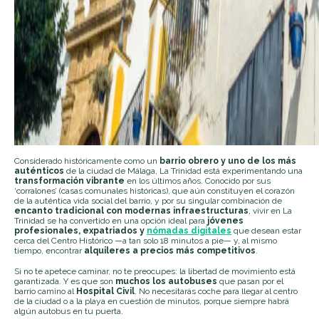
Considerado históricamente como un
barrio obrero y uno de los más
auténticos
de la ciudad de Málaga, La Trinidad está experimentando una
transformación vibrante
en los últimos años. Conocido por sus
‘corralones’ (casas comunales históricas), que aún constituyen el corazón
de la auténtica vida social del barrio, y por su singular combinación de
encanto tradicional con modernas infraestructuras
, vivir en La
Trinidad se ha convertido en una opción ideal para
jóvenes
profesionales, expatriados y
nómadas digitales
que desean estar
cerca del Centro Histórico —a tan solo 18 minutos a pie— y, al mismo
tiempo, encontrar
alquileres a precios más competitivos
.
Si no te apetece caminar, no te preocupes: la libertad de movimiento está
garantizada. Y es que son
muchos los autobuses
que pasan por el
barrio camino al
Hospital Civil
. No necesitarás coche para llegar al centro
de la ciudad o a la playa en cuestión de minutos, porque siempre habrá
algún autobus en tu puerta.