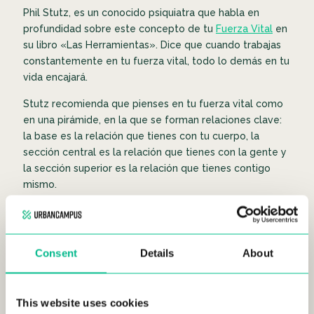
Phil Stutz, es un conocido psiquiatra que habla en
profundidad sobre este concepto de tu
Fuerza Vital
en
su libro «Las Herramientas». Dice que cuando trabajas
constantemente en tu fuerza vital, todo lo demás en tu
vida encajará.
Stutz recomienda que pienses en tu fuerza vital como
en una pirámide, en la que se forman relaciones clave:
la base es la relación que tienes con tu cuerpo, la
sección central es la relación que tienes con la gente y
la sección superior es la relación que tienes contigo
mismo.
La relación con tu cuerpo
Dormir, hacer ejercicio y seguir una dieta, ya lo hemos
oído todo antes, pero el impacto que esto tiene en tu
Consent
Details
About
bienestar diario es impresionante. En cuanto empieces
a tener una relación positiva con tu cuerpo y a cuidarlo
de verdad, notarás el cambio de humor en ti casi de
This website uses cookies
inmediato. Esta porción de tu fuerza vital tiene el 85%