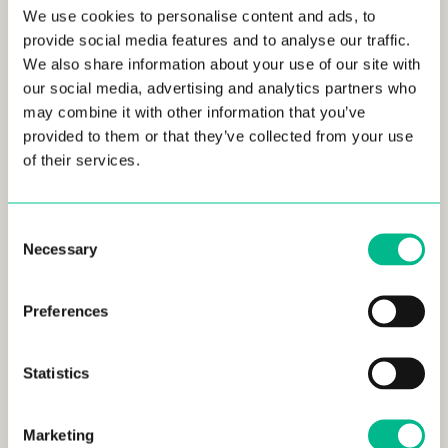
del control de tu felicidad y paz interior.
We use cookies to personalise content and ads, to
provide social media features and to analyse our traffic.
La relación con la gente
We also share information about your use of our site with
A veces es más fácil quedarte en casa, escapar del
our social media, advertising and analytics partners who
mundo y poner Netflix, pero la conexión humana es
may combine it with other information that you’ve
importante. Toma la iniciativa de llamar a tus amigos y
provided to them or that they’ve collected from your use
familiares y haz que esos planes se hagan realidad.
of their services.
Aprendemos mucho de los demás, tanto bueno como
malo, pero el acto de estar físicamente con la gente y
compartir experiencias es un elemento fundamental
Consent
para tener una vida feliz. Los humanos somos animales
Necessary
Selection
sociales.
La relación con uno mismo
Preferences
Para la mayoría, esta relación es la más difícil. Stutz
recomienda que para construir una relación adecuada
con uno mismo hay que llegar a conocer el
Statistics
inconsciente, y la mejor manera de hacerlo es escribirse
a uno mismo. Al escribir, descubres cosas en las que
Marketing
quizá no te habías dado cuenta de que has estado