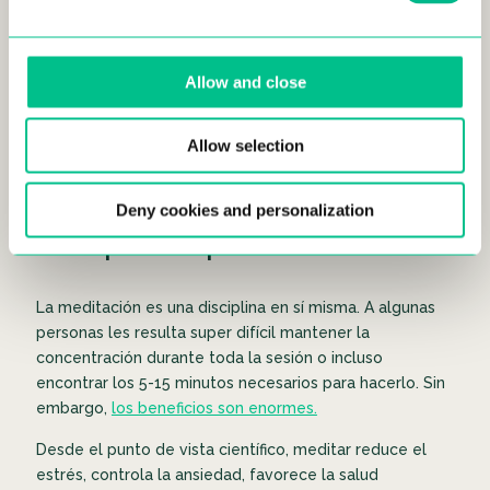
pensando. Creemos que esto puede ser lo más difícil
porque necesitas dedicar ese tiempo a escribir, a
abrirte de verdad. Quizá no sea una actividad cotidiana,
Allow and close
sobre todo cuando estás empezando, pero ponte en
situación de tener la mente abierta sobre el proceso.
Dicen que este paso es el más sorprendente de los
Allow selection
tres. Te lo debes a ti mismo, saber quién eres.
Deny cookies and personalization
Dedique tiempo a meditar
La meditación es una disciplina en sí misma. A algunas
personas les resulta super difícil mantener la
concentración durante toda la sesión o incluso
encontrar los 5-15 minutos necesarios para hacerlo. Sin
embargo,
los beneficios son enormes.
Desde el punto de vista científico, meditar reduce el
estrés, controla la ansiedad, favorece la salud