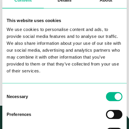
INFORMACIÓN BÁSICA
This website uses cookies
Baño privado en
suite
We use cookies to personalise content and ads, to
INFORMACIÓN SOBRE LAS RESERVAS
Cocina equipada, a compartir con entre 3 y 5
provide social media features and to analyse our traffic.
personas más.
Fianza – 1 mes de alquiler
We also share information about your use of our site with
Cuenta con lavavajillas, horno, microondas,
PRECIOS DESDE
GASTOS Y
our social media, advertising and analytics partners who
frigorífico con congelador, lavadora y
Estancia mínima de 3 meses
1070€
SERVICIOS
may combine it with other information that you’ve
secadora.
/mes
INCLUIDOS
Los precios varían según la duración de la
provided to them or that they’ve collected from your use
Cama doble y canapé con espacio de
estancia
of their services.
almacenaje
APLICAR
Imprescindible preaviso de 30 días en caso
Armario empotrado
de que se desee cancelar la estancia
Consent
Necessary
Selection
Preferences
BARRIO AUTÉNTICO, CAUTIVADOR Y REBOSANTE DE
PERSONALIDAD PROPIA