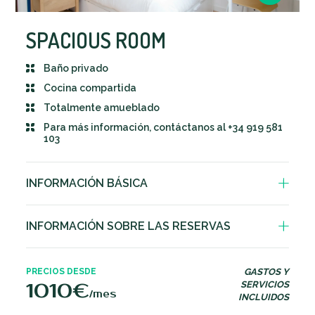
SPACIOUS ROOM
Baño privado
Cocina compartida
Totalmente amueblado
Para más información, contáctanos al +34 919 581
103
INFORMACIÓN BÁSICA
Baño privado
INFORMACIÓN SOBRE LAS RESERVAS
Cocina equipada, a compartir con entre 3 y 5
personas más.
Fianza – 1 mes de alquiler
Cuenta con lavavajillas, horno, microondas,
PRECIOS DESDE
GASTOS Y
frigorífico con congelador, lavadora y
Estancia mínima de 3 meses
1010€
SERVICIOS
secadora.
/mes
INCLUIDOS
Los precios varían según la duración de la