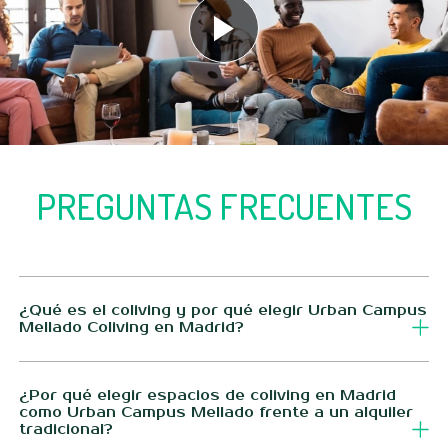
PREGUNTAS FRECUENTES
¿Qué es el coliving y por qué elegir Urban Campus
Mellado Coliving en Madrid?
El coliving es un modelo de alojamiento que combina
espacios privados totalmente equipados con zonas
¿Por qué elegir espacios de coliving en Madrid
como Urban Campus Mellado frente a un alquiler
comunes diseñadas para compartir, conectar y crear
tradicional?
comunidad. En Urban Campus, vamos más allá: no solo te