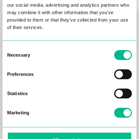
our social media, advertising and analytics partners who
may combine it with other information that you’ve
ZONAS COMUNES
provided to them or that they’ve collected from your use
TODO EL EDIFICIO A TU
of their services.
DISPOSICIÓN
Consent
Necessary
Selection
150M2 DE ZONAS COMUNES
Preferences
PATIO Y CORRALA
Statistics
ZONA DE COWORKING
Marketing
GIMNASIO