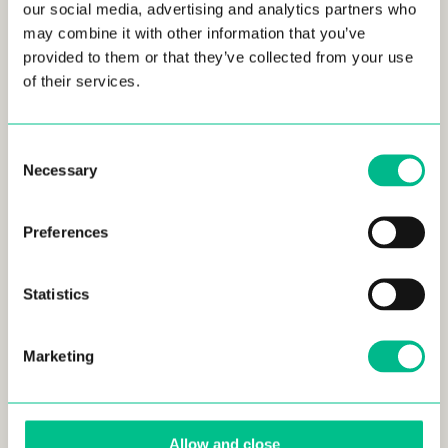
dans la capitale. Nous sommes de fervents défenseurs
our social media, advertising and analytics partners who
des zones en plein essor, ayant déjà commencé à
may combine it with other information that you’ve
Valence, et confirmant une fois de plus notre position à
provided to them or that they’ve collected from your use
Madrid avec notre expansion à Tetuán.
»
.
of their services.
Pour Martin Fauchille, directeur des acquisitions
Espagne et Portugal
«
Après le succès de notre alliance
Consent
avec Urban Campus, nous souhaitons poursuivre notre
Necessary
Selection
expansion dans les principales villes d’Espagne et du
Portugal, où nous constatons une demande croissante
des jeunes professionnels pour ce type d’offre.
»
.
Preferences
Voir nos autres espaces de coliving à
Statistics
Madrid :
Atocha
,
Malasaña
,
Mellado
et
Avenida América
Marketing
Allow and close