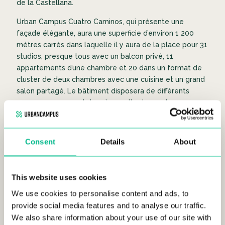
de la Castellana.
Urban Campus Cuatro Caminos, qui présente une
façade élégante, aura une superficie d’environ 1 200
mètres carrés dans laquelle il y aura de la place pour 31
studios, presque tous avec un balcon privé, 11
appartements d’une chambre et 20 dans un format de
cluster de deux chambres avec une cuisine et un grand
salon partagé. Le bâtiment disposera de différents
espaces communs tels qu’une salle de sport, un espace
de coworking, une cuisine communautaire, un espace
de réunion ou d’événements, et un espace extérieur
avec un patio de style corrala, commun aux anciens
Consent
Details
About
bâtiments de la ville, évoquant le caractère madrilène
le plus traditionnel. Urban Campus prévoit d’accueillir
les premiers locataires en octobre 2022.
This website uses cookies
Pour Casilda Mulliez, responsable du développement
We use cookies to personalise content and ads, to
commercial pour l’Espagne chez Urban Campus,
«
notre
provide social media features and to analyse our traffic.
cinquième coliving à Madrid renforce notre présence
We also share information about your use of our site with