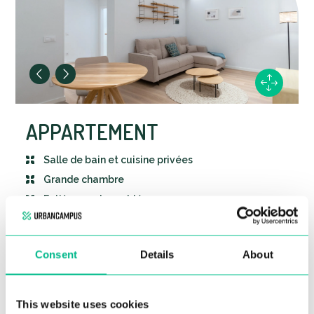
Nombreux espaces de rangement
APPARTEMENT
Salle de bain et cuisine privées
Grande chambre
Entièrement meublé
Pour plus d'informations, contactez-nous au +34
919 581 103
Consent
Details
About
DÉTAILS CLÉS
Grande chambre privée et indépendante
This website uses cookies