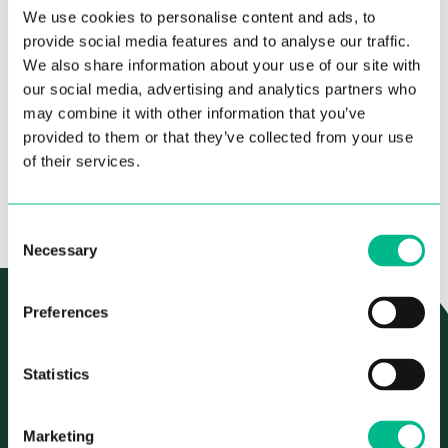
INFO RÉSERVATION
We use cookies to personalise content and ads, to
Salle de bain privée dans la chambre
provide social media features and to analyse our traffic.
Dépôt de garantie de 2 mois
Fully equipped private kitchen.
We also share information about your use of our site with
À PARTIR DE
TOUTES LES
Séjour minimum – 3 mois
1550 €
FACTURES ET
our social media, advertising and analytics partners who
Cuisine privée entièrement équipée.
/mois
SERVICES INCLUS
Elle comprend un lave-vaisselle, un four, un
may combine it with other information that you’ve
Remise si vous restez plus de 6 mois
micro-ondes, un réfrigérateur-congélateur et
provided to them or that they’ve collected from your use
un lave-linge.
Délai de préavis de 30 jours pour terminer
RÉSERVEZ
of their services.
votre séjour
Salon et salle à manger privés
Smart TV
Consent
Necessary
Selection
Lit double avec espace de rangement
Nombreux espaces de rangement
Preferences
ANIMÉ, BEAU ET PLEIN DE CHARME
Balcon
VILLE & QUARTIER
Statistics
À seulement quelques mètres de la gare d’Atocha – la
porte d’entrée de Madrid – – vous ne pourriez pas trouver
Marketing
un meilleur quartier ! Entouré de musées, de marchés et