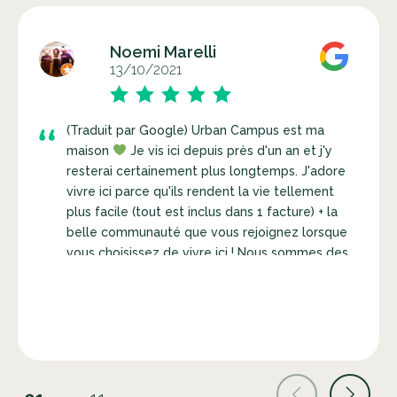
Noemi Marelli
13/10/2021
(Traduit par Google) Urban Campus est ma
maison
Je vis ici depuis près d'un an et j'y
resterai certainement plus longtemps. J'adore
vivre ici parce qu'ils rendent la vie tellement
plus facile (tout est inclus dans 1 facture) + la
belle communauté que vous rejoignez lorsque
vous choisissez de vivre ici ! Nous sommes des
gens du monde entier ! Jeunes professionnels,
entrepreneurs, étudiants en master/doctorat…
une communauté très enrichissante. UC
organise d'excellentes activités pour que nous
puissions rester connectés, apprendre et
profiter ensemble ! (Dîners communautaires
aux deux semaines, sports, yoga, séminaires