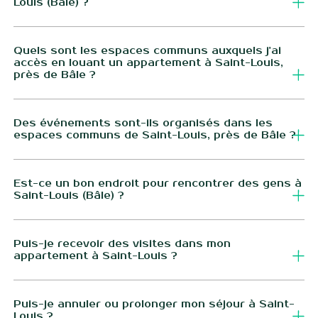
Louis (Bâle) ?
Wi-Fi haut débit, ménage régulier des espaces communs et
accès illimité à nos espaces partagés, sans frais
Oui, il y a un parking souterrain privé et sécurisé dans la
supplémentaires.
résidence Urban Campus Saint-Louis Bourgfelden.
Quels sont les espaces communs auxquels j'ai
accès en louant un appartement à Saint-Louis,
près de Bâle ?
Les espaces communs comprennent une salle de sport, un
espace de coworking, un espace détente, une cuisine
Des événements sont-ils organisés dans les
espaces communs de Saint-Louis, près de Bâle ?
commune, une salle de jeux, une buanderie, un parking, une
terrasse et une salle de dîner/événements.
Oui, certains événements proposés par Urban Campus sont
organisés dans les espaces communs pour partager des
Est-ce un bon endroit pour rencontrer des gens à
Saint-Louis (Bâle) ?
moments conviviaux entre résidents. Ils ont lieu 1 fois par
mois environ.
Oui, les événements organisés à Saint-Louis Bourgfelden
sont l'occasion idéale de rencontrer vos voisins et de
Puis-je recevoir des visites dans mon
appartement à Saint-Louis ?
partager des moments de convivialité.
Bien sûr, vous êtes chez vous ! Vos invités sont les
bienvenus tant qu'ils respectent les règles de la
Puis-je annuler ou prolonger mon séjour à Saint-
Louis ?