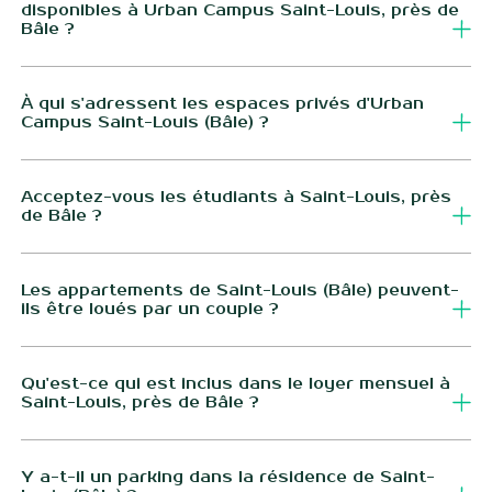
disponibles à Urban Campus Saint-Louis, près de
Bâle ?
Saint-Louis Bourgfelden dispose de 106 unités : des studios
T1/T2, des appartements T3 et T4, tous comprenant une
À qui s'adressent les espaces privés d'Urban
Campus Saint-Louis (Bâle) ?
cuisine équipée.
À toutes les personnes souhaitant vivre en plein cœur de
Saint-Louis. L'emplacement est central et bien desservi, à
Acceptez-vous les étudiants à Saint-Louis, près
de Bâle ?
10 minutes à pied de la gare et à proximité du tramway qui
mène à Bâle : idéal pour les trajets transfrontaliers.
Oui, la résidence Urban Campus Saint-Louis Bourgfelden
accepte les étudiants ou jeunes actifs.
Les appartements de Saint-Louis (Bâle) peuvent-
ils être loués par un couple ?
Tout à fait ! Nos appartements sont parfaitement adaptés
pour accueillir des couples.
Qu'est-ce qui est inclus dans le loyer mensuel à
Saint-Louis, près de Bâle ?
Nous proposons une offre "tout inclus" pour vous simplifier
la vie : loyer, charges (eau, électricité, ordures ménagères),
Y a-t-il un parking dans la résidence de Saint-