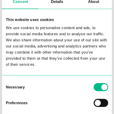
Consent
Details
About
INFOS CLEFS
2 chambres
This website uses cookies
INFOS RÉSERVATION
Salle de bain, WC séparé
We use cookies to personalise content and ads, to
Dépôt de garantie de 1 mois
provide social media features and to analyse our traffic.
Cuisine équipée. Comprend un four et un
À PARTIR DE
CERTAINES
We also share information about your use of our site with
réfrigérateur
Préavis de 3 mois si résiliation souhaitée
1070€
CHARGES
our social media, advertising and analytics partners who
/month
COMPRISES
1 place de parking
may combine it with other information that you’ve
provided to them or that they’ve collected from your use
RÉSERVEZ
of their services.
Consent
Necessary
Selection
Preferences