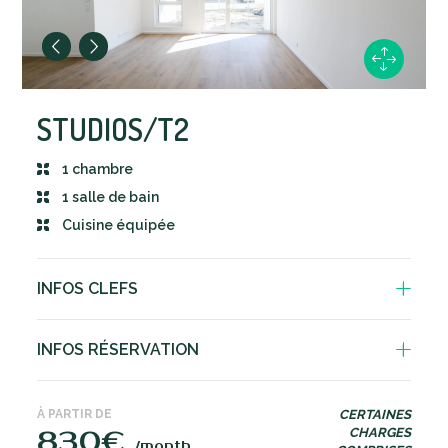
STUDIOS/T2
1 chambre
1 salle de bain
Cuisine équipée
INFOS CLEFS
1 chambre
INFOS RÉSERVATION
Cuisine équipée. Comprend un four et un
réfrigérateur
Dépôt de garantie de 1 mois
À PARTIR DE
CERTAINES
1 place de parking
Préavis de 3 mois si résiliation souhaitée
830€
CHARGES
/month