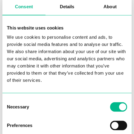
Consent
Details
About
Email*
This website uses cookies
We use cookies to personalise content and ads, to
provide social media features and to analyse our traffic.
We also share information about your use of our site with
Message
our social media, advertising and analytics partners who
may combine it with other information that you’ve
provided to them or that they’ve collected from your use
of their services.
Consent
Necessary
Selection
Preferences
Je confirme avoir lu et accepté la
politique de protection des