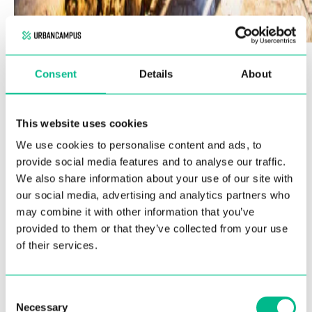
Teatinos
es el
barrio más joven de Málaga
y una de las mejores
opciones para
estudiantes, familias e inversores
. Al albergar el
Consent
Details
About
campus principal de la Universidad, la zona tiene un ambiente muy
dinámico, con calles modernas y abundantes zonas verdes.
Aquí encontrarás una gran variedad de bares y restaurantes, desde los más
modernos hasta los más tradicionales. El barrio también está
bien
This website uses cookies
comunicado por el metro
(Línea 1), que permite a sus residentes llegar
al Centro Histórico en tan solo 10-15 minutos. Gracias a su rápido
We use cookies to personalise content and ads, to
crecimiento y a la abundancia de edificios modernos,
Teatinos
es
perfecto para quienes buscan una
alta calidad de vida
y una
provide social media features and to analyse our traffic.
i
nversión inteligente a largo plazo
.
We also share information about your use of our site with
our social media, advertising and analytics partners who
El Limonar y La Malagueta, zonas
may combine it with other information that you’ve
residenciales junto al mar
provided to them or that they’ve collected from your use
of their services.
Consent
Necessary
Selection