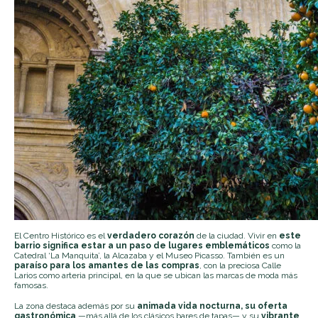
El Centro Histórico es el
verdadero corazón
de la ciudad. Vivir en
este
barrio significa estar a un paso de lugares emblemáticos
como la
Catedral ‘La Manquita’, la Alcazaba y el Museo Picasso. También es un
paraíso para los amantes de las compras
, con la preciosa Calle
Larios como arteria principal, en la que se ubican las marcas de moda más
famosas.
La zona destaca además por su
animada vida nocturna, su oferta
gastronómica
—más allá de los clásicos bares de tapas— y su
vibrante