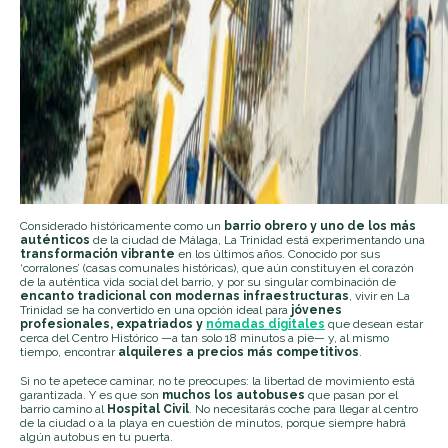
Considerado históricamente como un
barrio obrero y uno de los más
auténticos
de la ciudad de Málaga, La Trinidad está experimentando una
transformación vibrante
en los últimos años. Conocido por sus
‘corralones’ (casas comunales históricas), que aún constituyen el corazón
de la auténtica vida social del barrio, y por su singular combinación de
encanto tradicional con modernas infraestructuras
, vivir en La
Trinidad se ha convertido en una opción ideal para
jóvenes
profesionales, expatriados y
nómadas digitales
que desean estar
cerca del Centro Histórico —a tan solo 18 minutos a pie— y, al mismo
tiempo, encontrar
alquileres a precios más competitivos
.
Si no te apetece caminar, no te preocupes: la libertad de movimiento está
garantizada. Y es que son
muchos los autobuses
que pasan por el
barrio camino al
Hospital Civil
. No necesitarás coche para llegar al centro
de la ciudad o a la playa en cuestión de minutos, porque siempre habrá
algún autobus en tu puerta.