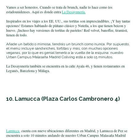
Vamos a ser honestos.
Cuando se trata de brunch, nadie lo hace como los
estadounidenses. Aquí es donde entra
La Desayunería.
Inspirados en los viajes a los EE. UU., sus tortitas son imprescindibles. ¡Y hay tantas
opciones! Estamos hablando de plátano clásico y Nutella, a los que tienen beicon y
huevo. ¡Incluso hay versiones de tortitas de pasteles! Red velvet, banoffee, tiramisú,
tienen de todo.
Añade un batido o mimosa, tendrás un brunch como nunca. Por supuesto,
el menú incluye sándwiches, tortillas y más, con muchas opciones
veganas, por lo que es genial tenerlo a la vuelta de la esquina: nuestro
Urban Campus Malasaña Madrid Coliving está a solo 15 minutos.
La Desayunería también se encuentra en la calle Ayala 46, y tienen restaurantes en
Leganés, Barcelona y Málaga.
10.
Lamucca
(Plaza Carlos Cambronero 4)
Lamucca
cuenta con nueve ubicaciones diferentes en Madrid, y Lamucca de Pez se
encuentra a solo 10 minutos andando
de nuestro Urban Campus Malasaña Madrid