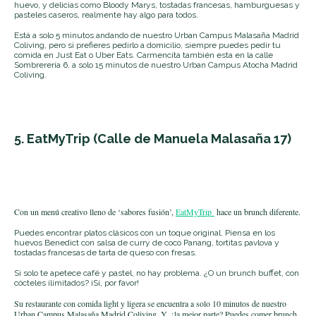
huevo, y delicias como Bloody Marys, tostadas francesas, hamburguesas y
pasteles caseros, realmente hay algo para todos.
Está a solo 5 minutos andando de nuestro Urban Campus Malasaña Madrid
Coliving, pero si prefieres pedirlo a domicilio, siempre puedes pedir tu
comida en Just Eat o Uber Eats. Carmencita también esta en la calle
Sombrerería 6, a solo 15 minutos de nuestro Urban Campus Atocha Madrid
Coliving.
5. EatMyTrip
(Calle de Manuela Malasaña 17)
Con un menú creativo lleno de ‘sabores fusión
’,
EatMyTrip
hace un brunch diferente.
Puedes encontrar platos clásicos con un toque original. Piensa en los
huevos Benedict con salsa de curry de coco Panang, tortitas pavlova y
tostadas francesas de tarta de queso con fresas.
Si solo te apetece café y pastel, no hay problema. ¿O un brunch buffet, con
cócteles ilimitados? ¡Sí, por favor!
Su restaurante con comida light y ligera se encuentra a solo 10 minutos de nuestro
Urban Campus Malasaña Madrid Coliving. Y, ¿la mejor parte? Puedes comer brunch