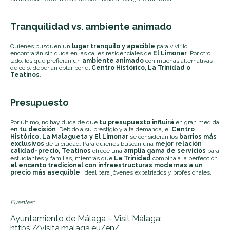
Tranquilidad vs. ambiente animado
Quienes busquen un
lugar tranquilo y apacible
para vivir lo
encontrarán sin duda en las calles residenciales de
El Limonar
. Por otro
lado, los que prefieran un
ambiente animado
con muchas alternativas
de ocio, deberían optar por el
Centro Histórico, La Trinidad o
Teatinos
.
Presupuesto
Por último, no hay duda de que
tu presupuesto influirá
en gran medida
e
n tu decisión
. Debido a su prestigio y alta demanda, el
Centro
Histórico, La Malagueta y El Limonar
se consideran los
barrios más
exclusivos
de la ciudad. Para quienes buscan una
mejor relación
calidad-precio, Teatinos
ofrece una
amplia gama de servicios
para
estudiantes y familias, mientras que
La Trinidad
combina a la perfección
el encanto tradicional con infraestructuras modernas a un
precio más asequible
, ideal para jóvenes expatriados y profesionales.
Fuentes:
Ayuntamiento de Málaga – Visit Málaga:
https://visita.malaga.eu/en/