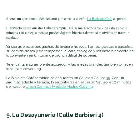
Si eres un apasionado del ciclismo y te encanta el café
,
La Bicicleta Café
es para ti.
El trayecto desde nuestro Urban Campus, Malasaña Madrid Coliving está a solo 5
minutos (10 a pie), e incluso puedes dejar tu bicicleta dentro si te olvidas de traer un
candado.
Ya sea que busques gachas de avena o huevos, hamburguesas o pasteles,
su comida fresca y de temporada, el café ecológico y los increíbles cócteles
lo convierten en un lugar de brunch difícil de superar.
Te encantará su ambiente acogedor, y las mesas grandes también lo hacen
ideal para coworking.
La Bicicleta Café también se encuentra en Calle de Galileo 39. Con un
jardín agradable y terraza, lo encontrarás en el Teatro Galileo, a 10 minutos
de nuestro
Urban Campus Mellado Madrid Coliving
.
9. La Desayunería
(Calle Barbieri 4)