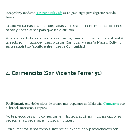
Acogedor y moderno,
Brunch Club Cafe
es un gran lugar para degustar comida
fresca.
Desde yogur hasta wraps, ensaladas y croissants, tiene muchas opciones
sanas y no tan sanas para que las disfrutes.
Acompáñalo todo con una mimosa clásica, ¡una combinación maravillosa! A
tan solo 10 minutos de nuestro Urban Campus, Malasaña Madrid Coliving,
es un auténtico favorito entre nuestra Comunidad.
4. Carmencita
(San Vicente Ferrer 51)
Posiblemente uno de los sitios de brunch más populares en
Malasaña,
Carmencita
trae
el brunch americano a España.
No te preocupes si no comes carne ni lácteos: aquí hay muchas opciones
vegetarianas, veganas e incluso sin gluten.
Con alimentos sanos como zumo recién exprimido y platos clásicos con