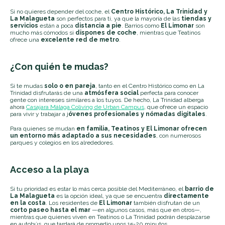
Si no quieres depender del coche, el
Centro Histórico, La Trinidad y
La Malagueta
son perfectos para ti, ya que la mayoría de las
tiendas y
servicios
están a poca
distancia a pie
. Barrios como
El Limonar
son
mucho más cómodos si
dispones de coche
, mientras que Teatinos
ofrece una
excelente red de metro
.
¿Con quién te mudas?
Si te mudas
solo o en pareja
, tanto en el Centro Histórico como en La
Trinidad disfrutarás de una
atmósfera social
perfecta para conocer
gente con intereses similares a los tuyos. De hecho, La Trinidad alberga
ahora
Casajara Málaga Coliving de Urban Campus
, que ofrece un espacio
para vivir y trabajar a j
óvenes profesionales y nómadas digitales
.
Para quienes se mudan
en familia, Teatinos y El Limonar ofrecen
un entorno más adaptado a sus necesidades
, con numerosos
parques y colegios en los alrededores.
Acceso a la playa
Si tu prioridad es estar lo más cerca posible del Mediterráneo, el
barrio de
La Malagueta
es la opción ideal, ya que se encuentra
directamente
en la costa
. Los residentes de
El Limonar
también disfrutan de un
corto paseo hasta el mar
—en algunos casos, más que en otros—,
mientras que quienes viven en Teatinos o La Trinidad podrán desplazarse
en autobús, que tardará de promedio unos 15-20 minutos.