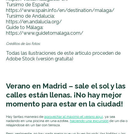
Tursimo de España:
https://www.spain.info/en/destination/malaga/
Tursimo de Andalucía:
https://en.andalucia.org/
Guide to Málaga:
https://www.guidetomalaga.com/
Créditos de las fotos:
Todas las ilustraciones de este artículo proceden de
Adobe Stock (versión gratuita)
Verano en Madrid – sale el sol y las
calles están llenas. ¡No hay mejor
momento para estar en la ciudad!
Hay tantas maneras de
aprovechar al máximo el verano aquí
, ya sea
nadando en una piscina en una azotea,
haciendo una excursión
de un día o
relajándose en un bar con terraza.
Pero, realmente, no hay nada mejor que un buen brunch: ¡las tortitas y las