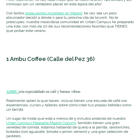
mimosas son un verdadero placer en esta época del año!
Con tantos
restaurantes increíbles en Madrid
, tal vez sea un poco
abrumador decidir a dónde ir para tu próxima cita de brunch. No te
preocupes: nuestra maravillosa comunidad en Urban Campus ha preparado
una lista, con más de 20 de sus recomendaciones favoritas que TIENES
que probar este verano.
1 Ambu Coffee (Calle del Pez 36)
AMBU
esta especialidado
en café y buenas vibras.
Realmente saben lo que hacen, incluso tienen una escuela de café con
experiencias, cursos y talleres sobre cómo crear tus propias bebidas como
un barista.
Un lugar de moda que está a menos de 5 minutos andando de nuestro
Urban Campus Malasaña Madrid Coliving
, también tienen una gran
variedad de comida: estamos hablando de queso a la parrilla, sándwiches,
tostadas (con aguacate, tomate o jamón serrano) y una gran selección de
pasteles.