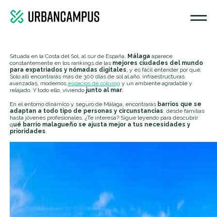
Situada en la Costa del Sol, al sur de España,
Málaga
aparece
constantemente en los rankings de las
mejores ciudades del mundo
para expatriados y nómadas digitales
, y es fácil entender por qué.
Solo allí encontrarás más de 300 días de sol al año, infraestructuras
avanzadas, modernos
espacios de coliving
y un ambiente agradable y
relajado. Y todo ello, viviendo
junto al mar
.
En el entorno dinámico y seguro de Málaga, encontrarás
barrios que se
adaptan a todo tipo de personas y circunstancias
: desde familias
hasta jóvenes profesionales. ¿Te interesa? Sigue leyendo para descubrir
q
ué barrio malagueño se ajusta mejor a tus necesidades y
prioridades
.