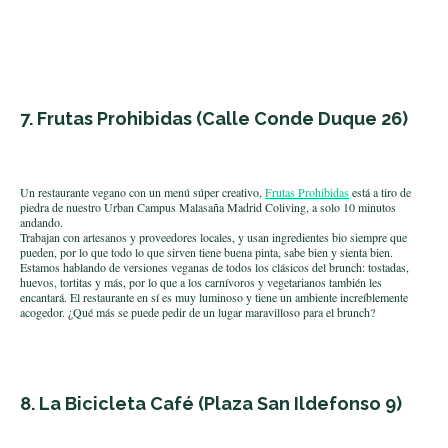
7. Frutas Prohibidas
(Calle Conde Duque 26)
Un restaurante vegano con un menú súper creativo,
Frutas Prohibidas
está a tiro de
piedra de nuestro Urban Campus Malasaña Madrid Coliving, a solo 10 minutos
andando.
Trabajan con artesanos y proveedores locales, y usan ingredientes bio siempre que
pueden, por lo que todo lo que sirven tiene buena pinta, sabe bien y sienta bien.
Estamos hablando de versiones veganas de todos los clásicos del brunch: tostadas,
huevos, tortitas y más, por lo que a los carnívoros y vegetarianos también les
encantará. El restaurante en sí es muy luminoso y tiene un ambiente increíblemente
acogedor. ¿Qué más se puede pedir de un lugar maravilloso para el brunch?
8. La Bicicleta Café
(Plaza San Ildefonso 9)