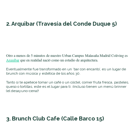
2. Arquibar
(Travesía del Conde Duque 5)
Otro a menos de 5 minutos de nuestro Urban Campus Malasaña Madrid Coliving es
Arquibar
que
en realidad nació como un estudio de arquitectura.
Eventualmente fue transformado en un ‘bar con encanto’, es un lugar de
brunch con música y estética de los años 30.
Tanto si te apetece tomar un café o un cóctel, comer fruta fresca, pasteles,
queso o tortillas, este es el lugar para ti. ¡Incluso tienen un menú brinner
(el desayuno-cena)!
3. Brunch Club Cafe
(Calle Barco 15)