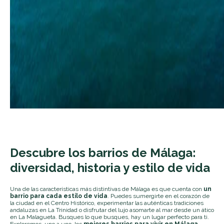
Descubre los barrios de Málaga:
diversidad, historia y estilo de vida
Una de las características más distintivas de Málaga es que cuenta con
un
barrio para cada estilo de vida
. Puedes sumergirte en el corazón de
la ciudad en el Centro Histórico, experimentar las auténticas tradiciones
andaluzas en La Trinidad o disfrutar del lujo asomarte al mar desde un ático
en La Malagueta. Busques lo que busques, hay un lugar perfecto para ti.
Exploremos, uno a uno, los
mejores barrios para vivir en Málaga
.