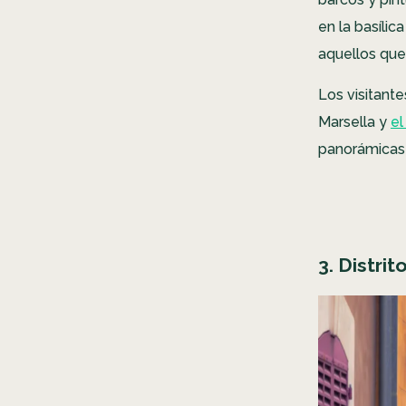
en la basílic
aquellos que 
Los visitant
Marsella y
el
panorámicas
3. Distri