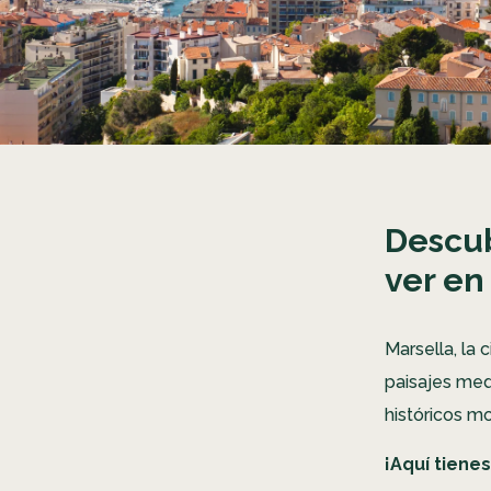
Descub
ver en
Marsella, la 
paisajes med
históricos m
¡Aquí tiene