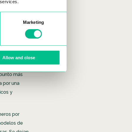
 services.
Marketing
Allow and close
u punto más
a por una
icos y
neros por
 modelos de
sas. Se dejan