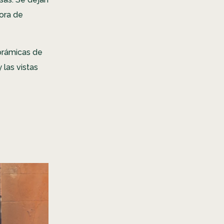
tora de
norámicas de
 las vistas