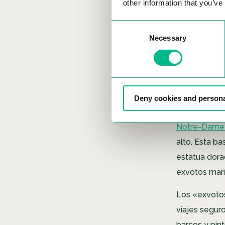
other information that you’ve
Consent
Necessary
Selection
Deny cookies and persona
Notre-Dame 
alto. Esta ba
estatua dorad
exvotos mar
Los «exvotos
viajes segur
barcos y pin