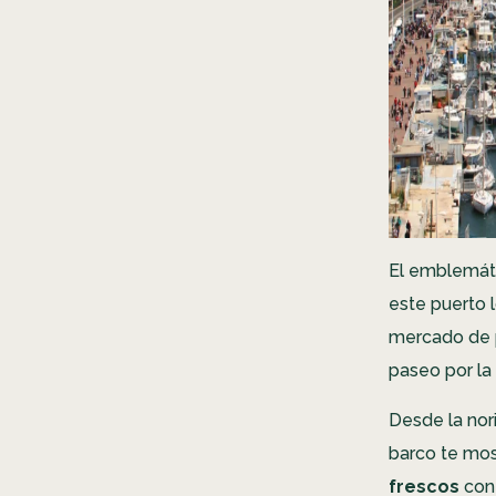
El emblemát
este puerto 
mercado de p
paseo por la
Desde la nor
barco te most
frescos
con 