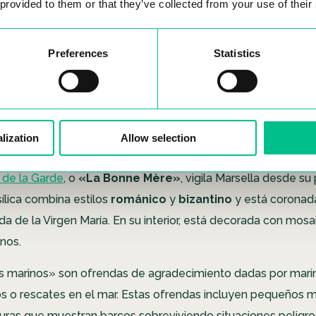
 provided to them or that they’ve collected from your use of their
Preferences
Statistics
lization
Allow selection
de la Garde
, o
«La Bonne Mère»
, vigila Marsella desde s
sílica combina estilos
románico
y
bizantino
y está coronad
a de la Virgen María. En su interior, está decorada con mosa
inos.
 marinos» son ofrendas de agradecimiento dadas por mari
os o rescates en el mar. Estas ofrendas incluyen pequeños
turas que muestran barcos sobreviviendo situaciones peligro