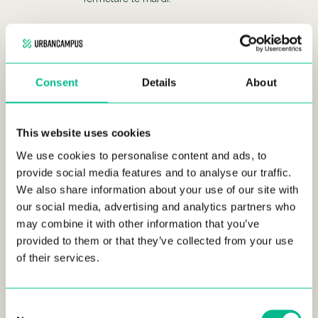
Tarifs d’Entrée
:
Plein tarif : 7€
Tarif réduit : 4€ (valable en semaine à partir
de 16h30)
Consent
Details
About
Entrée gratuite* le 1er dimanche de chaque
mois
Entrée gratuite* pour les résidents de Lille,
This website uses cookies
Hellemmes, et Lomme chaque dimanche (sur
We use cookies to personalise content and ads, to
présentation d’un justificatif)
provide social media features and to analyse our traffic.
We also share information about your use of our site with
Comment s’ y rendre?
our social media, advertising and analytics partners who
Métro :
Prenez la ligne 1 et descendez à la station
may combine it with other information that you’ve
République Beaux-Arts.
provided to them or that they’ve collected from your use
Bus :
Vous pouvez également prendre les lignes de bus
of their services.
12 et 18, la Citadine de Lille, la Liane 1, et le bus 90 pour
accéder à La Maillerie.
Consent
Note : pour réserver veuillez visiter
Infos – Palais des