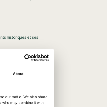
ents historiques et ses
About
 des boutiques de luxe et des
se our traffic. We also share
ers who may combine it with