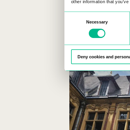
other information that you’ve
Il s’agit d’une avenue centr
Consent
pour ceux qui recherchent 
Necessary
Selection
Les Places à Vi
Deny cookies and persona