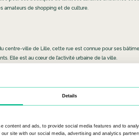
les amateurs de shopping et de culture.
 du centre-ville de Lille, cette rue est connue pour ses bâtim
ts. Elle est au cœur de l’activité urbaine de la ville.
Chaussée
Details
s rues du Vieux-Lille, elle allie une architecture historique,
e content and ads, to provide social media features and to analy
 our site with our social media, advertising and analytics partn