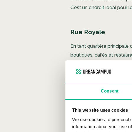
C’est un endroit idéal pour 
Rue Royale
En tant qu’artère principale
boutiques, cafés et restauran
Rue de la Grande 
Consent
C’est l’une des plus ancienne
librairies.
This website uses cookies
We use cookies to personalis
Rue Nationale
information about your use of