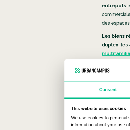
entrepôts i
commerciale
des espaces 
Les biens r
duplex, les
multifamili
un endroit où
Avanta
Consent
rappor
This website uses cookies
We use cookies to personalis
information about your use of