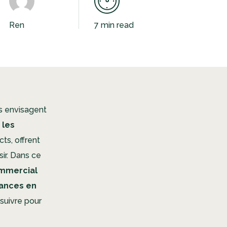
Ren
7 min read
ls envisagent
 les
cts, offrent
ir. Dans ce
ommercial
dances en
 suivre pour