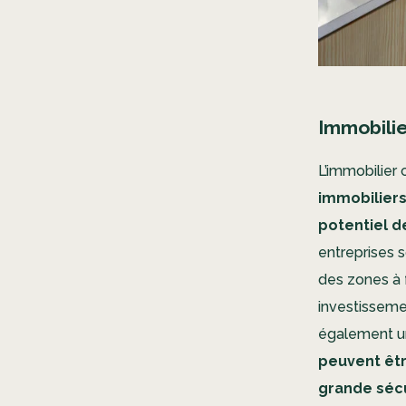
Immobili
L’immobilier
immobilier
potentiel d
entreprises 
des zones à f
investisseme
également un
peuvent êtr
grande séc