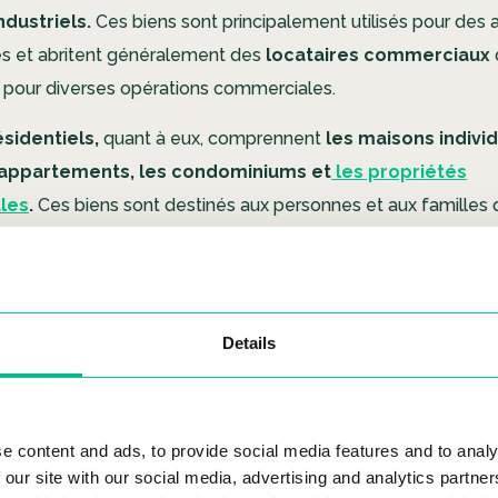
ndustriels.
Ces biens sont principalement utilisés pour des a
s et abritent généralement des
locataires commerciaux
pour diverses opérations commerciales.
ésidentiels,
quant à eux, comprennent
les maisons individ
 appartements, les condominiums et
les propriétés
ales
.
Ces biens sont destinés aux personnes et aux familles 
 se sentir chez elles.
ges de l’immobilier commercia
Details
t à l’immobilier résidentiel
e content and ads, to provide social media features and to analy
 our site with our social media, advertising and analytics partn