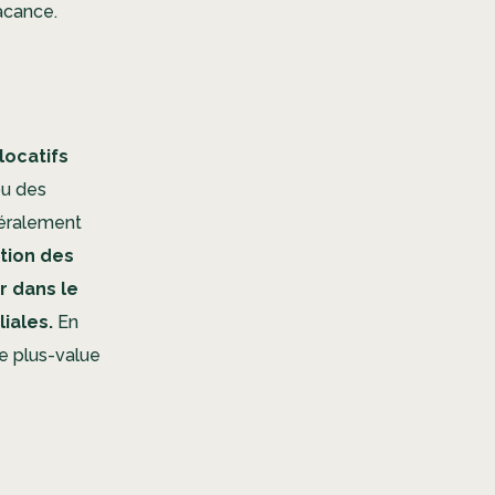
vacance.
locatifs
ou des
néralement
tion des
r dans le
iales.
En
ne plus-value