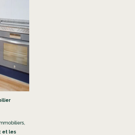
ilier
mmobiliers,
et les