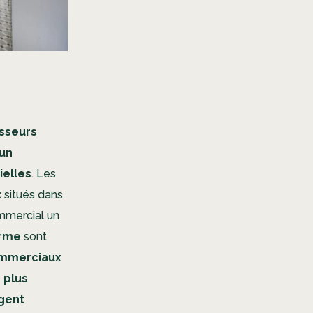
isseurs
un
ielles
. Les
 situés dans
ommercial un
erme
sont
mmerciaux
 plus
gent