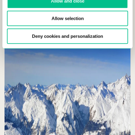
Allow and close
Allow selection
Les Arcs : du divertissement en
famille
Deny cookies and personalization