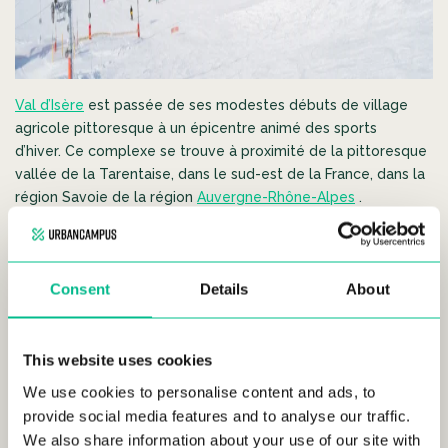
Val d’Isère
est passée de ses modestes débuts de village
agricole pittoresque à un épicentre animé des sports
d’hiver. Ce complexe se trouve à proximité de la pittoresque
vallée de la Tarentaise, dans le sud-est de la France, dans la
région Savoie de la région
Auvergne-Rhône-Alpes
.
Val d’Isère offre un mélange de charme traditionnel et
d’installations de ski modernes. Élément clé du domaine
skiable de l’Espace Killy, partagé avec
la station de ski de
Consent
Details
About
Tignes
, Val d’Isère invite les amateurs de ski à découvrir ses
pistes remarquables et sa culture alpine vibrante. De plus, il
offre d’incroyables possibilités de ski hors-piste/arrière-pays.
This website uses cookies
Meilleures caractéristiques:
We use cookies to personalise content and ads, to
provide social media features and to analyse our traffic.
We also share information about your use of our site with
La haute altitude garantit des conditions de