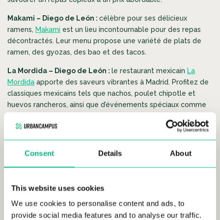
Makami – Diego de León :
célèbre pour ses délicieux
ramens,
Makami
est un lieu incontournable pour des repas
décontractés. Leur menu propose une variété de plats de
ramen, des gyozas, des bao et des tacos.
La Mordida – Diego de León :
le restaurant mexicain
La
Mordida
apporte des saveurs vibrantes à Madrid. Profitez de
classiques mexicains tels que nachos, poulet chipotle et
huevos rancheros, ainsi que d’événements spéciaux comme
des dégustations de tequila et des soirées mariachi.
Pizza Natura :
ce restaurant est connu pour ses pizzas
artisanales avec des ingrédients de pâte uniques tels que le
Consent
Details
About
millet et la quinoa.
Pizza Natura
offre une expérience
culinaire saine avec des options véganes et sans gluten.
This website uses cookies
We use cookies to personalise content and ads, to
Shopping à Avenida América
provide social media features and to analyse our traffic.