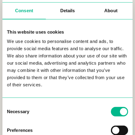
Consent
Details
About
This website uses cookies
Située au cœur du quartier Sainte-Anne de Marseille, notre
We use cookies to personalise content and ads, to
nouvelle résidence familiale se trouve
à quelques pas de la
provide social media features and to analyse our traffic.
mer
et de
la plage du Prado
. La résidence se trouve
We also share information about your use of our site with
également à proximité du
Parc Borély
, doté de vastes
our social media, advertising and analytics partners who
espaces verts et d’un lac paisible. Cet emplacement de choix
may combine it with other information that you’ve
offre le meilleur de la nature et de la vie urbaine, entouré de
provided to them or that they’ve collected from your use
marchés animés, de cafés et de restaurants proposant une
of their services.
délicieuse cuisine méditerranéenne.
Les moyens de transport sont également nombreux, ce qui
permet de se déplacer facilement dans Marseille et au-delà.
Consent
Necessary
La résidence Sainte-Anne est proche de la station de métro
Selection
Sainte-Marguerite Dromel
, sur la ligne 2, qui mène
directement au centre-ville. Il y a également plusieurs lignes
Preferences
de bus, des pistes cyclables et des routes principales