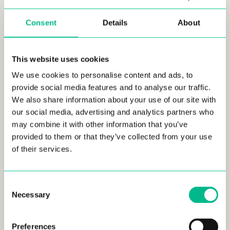
Consent
Details
About
This website uses cookies
We use cookies to personalise content and ads, to
Ubicado en el corazón del distrito de Sainte-Anne en
provide social media features and to analyse our traffic.
Marsella, nuestro nuevo Complejo Multifamily
está a solo
We also share information about your use of our site with
pasos del
mar
y de
la playa
Plage du Prado
. La residencia
our social media, advertising and analytics partners who
también está cerca del
Parc Borély
, lleno de amplios
may combine it with other information that you’ve
espacios verdes y un lago sereno. Esta ubicación ofrece lo
provided to them or that they’ve collected from your use
mejor de la naturaleza y la vida urbana, rodeada de
of their services.
mercados animados, cafés y restaurantes que ofrecen
deliciosa cocina mediterránea.
Las opciones de transporte también son abundantes, lo que
Consent
Necessary
facilita moverse por Marsella y más allá. El complejo Sainte-
Selection
Anne
está cerca de la estación de
metro Sainte-
Marguerite Dromel
en la Línea 2, que va directamente al
Preferences