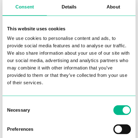
Consent
Details
About
Email*
This website uses cookies
We use cookies to personalise content and ads, to
provide social media features and to analyse our traffic.
We also share information about your use of our site with
Message
our social media, advertising and analytics partners who
may combine it with other information that you’ve
provided to them or that they’ve collected from your use
of their services.
Consent
Necessary
Selection
Preferences
Je confirme avoir lu et accepté la
politique de protection des