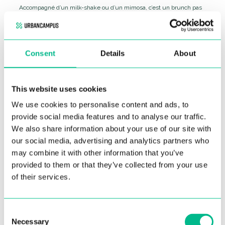
Accompagné d’un milk-shake ou d’un mimosa, c’est un brunch pas
comme les autres.
Bien entendu, le menu comprend des sandwiches, des omelettes
et bien d’autres choses encore, avec de nombreuses options
végétaliennes. C’est donc un endroit idéal à proximité de chez vous,
car notre Urban Campus Malasaña Madrid Coliving se trouve à
Consent
Details
About
seulement 15 minutes.
La Desayuneria est également située sur la Calle Ayala 46, et ils ont
également des restaurants à Leganés, Barcelone et Málaga.
This website uses cookies
We use cookies to personalise content and ads, to
provide social media features and to analyse our traffic.
We also share information about your use of our site with
our social media, advertising and analytics partners who
may combine it with other information that you’ve
provided to them or that they’ve collected from your use
of their services.
Consent
Necessary
Selection