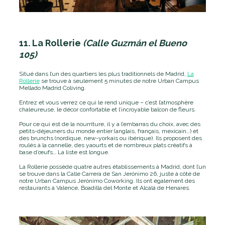
11. La Rollerie
(Calle Guzmán el Bueno
105)
Situé dans l’un des quartiers les plus traditionnels de Madrid,
La
Rollerie
se trouve à seulement 5 minutes de notre Urban Campus
Mellado Madrid Coliving.
Entrez et vous verrez ce qui le rend unique – c’est l’atmosphère
chaleureuse, le décor confortable et l’incroyable balcon de fleurs.
Pour ce qui est de la nourriture, il y a l’embarras du choix, avec des
petits-déjeuners du monde entier (anglais, français, mexicain…) et
des brunchs (nordique, new-yorkais ou ibérique). Ils proposent des
roulés à la cannelle, des yaourts et de nombreux plats créatifs à
base d’œufs… La liste est longue.
La Rollerie possède quatre autres établissements à Madrid, dont l’un
se trouve dans la Calle Carrera de San Jerónimo 26, juste à côté de
notre Urban Campus Jerónimo Coworking. Ils ont également des
restaurants à Valence, Boadilla del Monte et Alcalá de Henares.