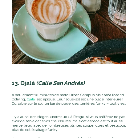
13. Ojalá
(Calle San Andrés)
À seulement 10 minutes de notre Urban Campus Malasaña Madrid
Coliving,
Ojalá
est épique. Leur sous-sol est une plage intérieure !
Du sable sur le sol, un bar de plage, des lumières funky – tout y est
!
Il y a aussi des sièges «
normaux
» à l’étage, si vous préférez ne pas
avoir de sable dans vos chaussures, mais cet espace est tout aussi
merveilleux, avec de nombreuses plantes suspendues et beaucoup
plus de cet éclairage funky.