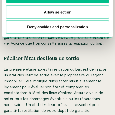
Allow selection
Une fois que vous avez officiellement résilié votre bail de
Deny cookies and personalization
location, il est essentiel de prendre certaines mesures pour
garantir une transition simple vers votre prochaine étape de
vie. Voici ce que l’ on conseille après la résiliation du bail :
Réaliser l’état des lieux de sortie :
La première étape après la résiliation du bail est de réaliser
un état des lieux de sortie avec le propriétaire ou l’agent
immobilier. Cela implique d’inspecter minutieusement le
logement pour évaluer son état et comparer les
constatations à l’état des lieux d’entrée. Assurez-vous de
noter tous les dommages éventuels ou les réparations
nécessaires. Un état des lieux précis est essentiel pour
garantir la restitution de votre dépôt de garantie.