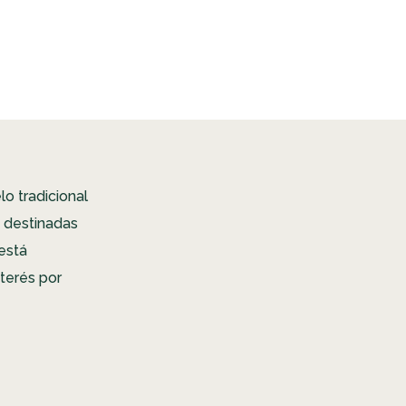
o tradicional
s destinadas
 está
terés por