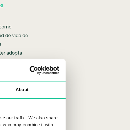
es
 como
ad de vida de
s
iler adopta
erar unos
uir
About
encia
se our traffic. We also share
ers who may combine it with