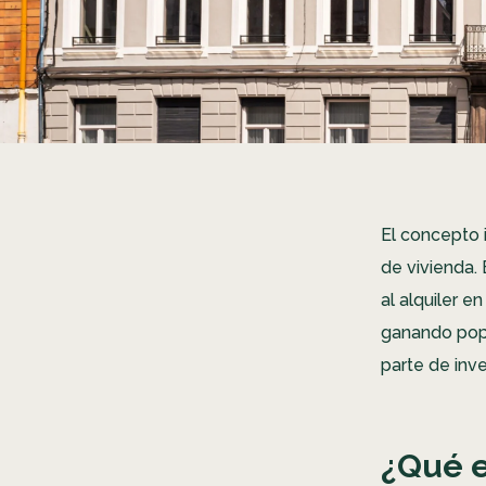
El concepto 
de vivienda.
al alquiler e
ganando popu
parte de inv
¿Qué e