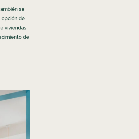
también se
a opción de
de viviendas
recimiento de