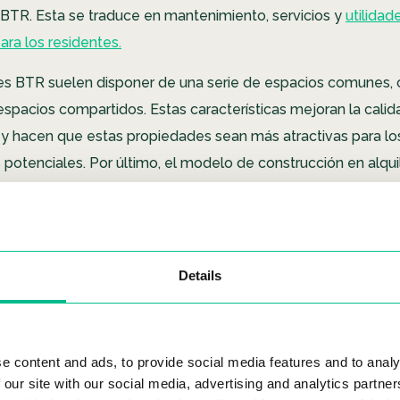
BTR. Esta se traduce en mantenimiento, servicios y
utilidad
ara los residentes.
es BTR suelen disponer de una serie de espacios comunes,
espacios compartidos. Estas características mejoran la calid
os y hacen que estas propiedades sean más atractivas para lo
s potenciales. Por último, el modelo de construcción en alqu
tiva de inversión a largo plazo.
El BTR se centra en gen
alquiler constantes a lo largo del tiempo, en lugar de perseg
ápidos mediante el cambio de propiedad.
Details
ué el Build to Rent es una tend
cimiento?
e content and ads, to provide social media features and to analy
 our site with our social media, advertising and analytics partn