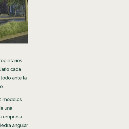
ropietarios
iario cada
 todo ante la
io.
los modelos
de una
una empresa
iedra angular