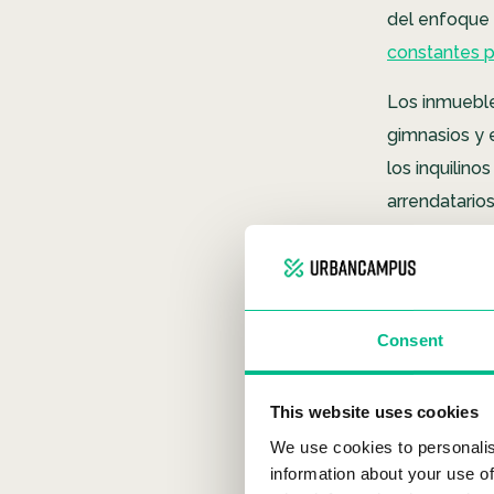
del enfoque 
constantes p
Los inmuebl
gimnasios y 
los inquilin
arrendatario
una perspec
ingresos por 
beneficios r
Consent
¿Por q
This website uses cookies
en cre
We use cookies to personalis
information about your use of